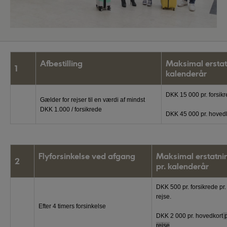
Afbestilling
Maksimal erstat
1
kalenderår
DKK 15 000 pr. forsi
Gælder for rejser til en værdi af mindst
DKK 1.000 / forsikrede
DKK 45 000 pr. hoved
Flyforsinkelse ved afgang
Maksimal erstatni
2
pr. kalenderår
DKK 500 pr. forsikrede pr.
rejse.
Efter 4 timers forsinkelse
DKK 2 000 pr. hovedkort
p
rejse