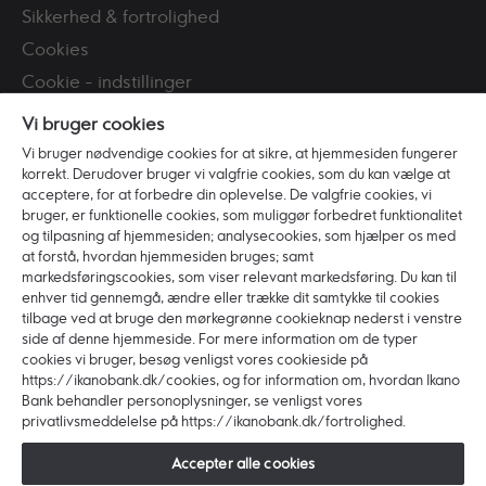
Sikkerhed & fortrolighed
Cookies
Cookie - indstillinger
Tilgængelighed
Vi bruger cookies
CPR-registeret
Vi bruger nødvendige cookies for at sikre, at hjemmesiden fungerer
korrekt. Derudover bruger vi valgfrie cookies, som du kan vælge at
Persondatapolitik
acceptere, for at forbedre din oplevelse. De valgfrie cookies, vi
Bekæmpelse af hvidvask
bruger, er funktionelle cookies, som muliggør forbedret funktionalitet
og tilpasning af hjemmesiden; analysecookies, som hjælper os med
PSD2
at forstå, hvordan hjemmesiden bruges; samt
markedsføringscookies, som viser relevant markedsføring. Du kan til
Om Ikano Bank
enhver tid gennemgå, ændre eller trække dit samtykke til cookies
tilbage ved at bruge den mørkegrønne cookieknap nederst i venstre
Om Banken
side af denne hjemmeside. For mere information om de typer
cookies vi bruger, besøg venligst vores cookieside på
Vores værdier
https://ikanobank.dk/cookies, og for information om, hvordan Ikano
Bæredygtighed
Bank behandler personoplysninger, se venligst vores
privatlivsmeddelelse på https://ikanobank.dk/fortrolighed.
Ledelsen
Job i Ikano Bank
Accepter alle cookies