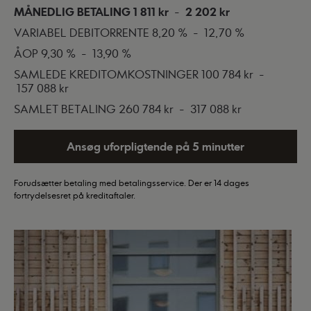
MÅNEDLIG BETALING
1 811 kr
-
2 202 kr
VARIABEL DEBITORRENTE
8,20 %
-
12,70 %
ÅOP
9,30 %
-
13,90 %
SAMLEDE KREDITOMKOSTNINGER
100 784 kr
-
157 088 kr
SAMLET BETALING
260 784 kr
-
317 088 kr
Ansøg uforpligtende på 5 minutter
Forudsætter betaling med betalingsservice. Der er 14 dages
fortrydelsesret på kreditaftaler.