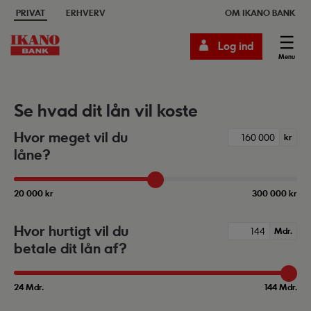
PRIVAT
ERHVERV
OM IKANO BANK
Log ind
Menu
Se hvad dit lån vil koste
Hvor meget vil du
kr
låne?
20 000 kr
300 000 kr
Hvor hurtigt vil du
Mdr.
betale dit lån af?
24 Mdr.
144 Mdr.