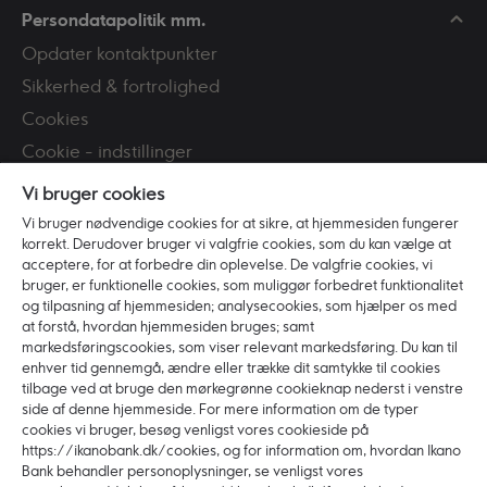
Persondatapolitik mm.
Opdater kontaktpunkter
Sikkerhed & fortrolighed
Cookies
Cookie - indstillinger
Tilgængelighed
Vi bruger cookies
CPR-registeret
Vi bruger nødvendige cookies for at sikre, at hjemmesiden fungerer
korrekt. Derudover bruger vi valgfrie cookies, som du kan vælge at
Persondatapolitik
acceptere, for at forbedre din oplevelse. De valgfrie cookies, vi
Bekæmpelse af hvidvask
bruger, er funktionelle cookies, som muliggør forbedret funktionalitet
og tilpasning af hjemmesiden; analysecookies, som hjælper os med
PSD2
at forstå, hvordan hjemmesiden bruges; samt
markedsføringscookies, som viser relevant markedsføring. Du kan til
Om Ikano Bank
enhver tid gennemgå, ændre eller trække dit samtykke til cookies
tilbage ved at bruge den mørkegrønne cookieknap nederst i venstre
Om Banken
side af denne hjemmeside. For mere information om de typer
cookies vi bruger, besøg venligst vores cookieside på
Vores værdier
https://ikanobank.dk/cookies, og for information om, hvordan Ikano
Bæredygtighed
Bank behandler personoplysninger, se venligst vores