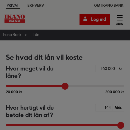
PRIVAT
ERHVERV
OM IKANO BANK
Log ind
Menu
Ikano Bank
Lån
Se hvad dit lån vil koste
Hvor meget vil du
kr
låne?
20 000 kr
300 000 kr
Hvor hurtigt vil du
Mdr.
betale dit lån af?