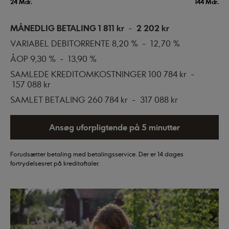
24 Mdr.
144 Mdr.
MÅNEDLIG BETALING
1 811 kr
-
2 202 kr
VARIABEL DEBITORRENTE
8,20 %
-
12,70 %
ÅOP
9,30 %
-
13,90 %
SAMLEDE KREDITOMKOSTNINGER
100 784 kr
-
157 088 kr
SAMLET BETALING
260 784 kr
-
317 088 kr
Ansøg uforpligtende på 5 minutter
Forudsætter betaling med betalingsservice. Der er 14 dages
fortrydelsesret på kreditaftaler.