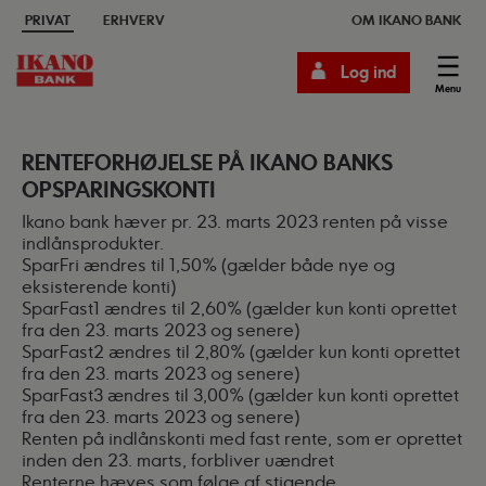
PRIVAT
ERHVERV
OM IKANO BANK
Log ind
Menu
RENTEFORHØJELSE PÅ IKANO BANKS
OPSPARINGSKONTI
Ikano bank hæver pr. 23. marts 2023 renten på visse
indlånsprodukter.
SparFri ændres til 1,50% (gælder både nye og
eksisterende konti)
SparFast1 ændres til 2,60% (gælder kun konti oprettet
fra den 23. marts 2023 og senere)
SparFast2 ændres til 2,80% (gælder kun konti oprettet
fra den 23. marts 2023 og senere)
SparFast3 ændres til 3,00% (gælder kun konti oprettet
fra den 23. marts 2023 og senere)
Renten på indlånskonti med fast rente, som er oprettet
inden den 23. marts, forbliver uændret
Renterne hæves som følge af stigende