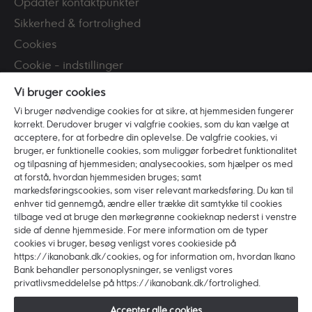
Opdater kontaktpunkter
Sikkerhed & fortrolighed
Cookies
Cookie - indstillinger
Tilgængelighed
Vi bruger cookies
CPR-registeret
Vi bruger nødvendige cookies for at sikre, at hjemmesiden fungerer
korrekt. Derudover bruger vi valgfrie cookies, som du kan vælge at
Persondatapolitik
acceptere, for at forbedre din oplevelse. De valgfrie cookies, vi
Bekæmpelse af hvidvask
bruger, er funktionelle cookies, som muliggør forbedret funktionalitet
og tilpasning af hjemmesiden; analysecookies, som hjælper os med
PSD2
at forstå, hvordan hjemmesiden bruges; samt
markedsføringscookies, som viser relevant markedsføring. Du kan til
Om Ikano Bank
enhver tid gennemgå, ændre eller trække dit samtykke til cookies
tilbage ved at bruge den mørkegrønne cookieknap nederst i venstre
Om Banken
side af denne hjemmeside. For mere information om de typer
cookies vi bruger, besøg venligst vores cookieside på
Vores værdier
https://ikanobank.dk/cookies, og for information om, hvordan Ikano
Bæredygtighed
Bank behandler personoplysninger, se venligst vores
privatlivsmeddelelse på https://ikanobank.dk/fortrolighed.
Ledelsen
Job i Ikano Bank
Accepter alle cookies