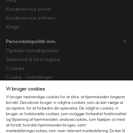
FAQ
Kundeservice privat
Kundeservice erhverv
Klage
Persondatapolitik mm.
Opdater kontaktpunkter
Sikkerhed & fortrolighed
Cookies
Cookie - indstillinger
Tilgængelighed
Vi bruger cookies
CPR-registeret
Vi bruger nødvendige cookies for at sikre, at hjemmesiden fungerer
korrekt. Derudover bruger vi valgfrie cookies, som du kan vælge at
Persondatapolitik
acceptere, for at forbedre din oplevelse. De valgfrie cookies, vi
Bekæmpelse af hvidvask
bruger, er funktionelle cookies, som muliggør forbedret funktionalitet
og tilpasning af hjemmesiden; analysecookies, som hjælper os med
PSD2
at forstå, hvordan hjemmesiden bruges; samt
markedsføringscookies, som viser relevant markedsføring. Du kan til