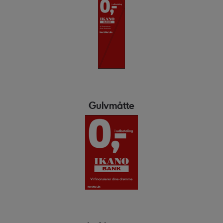
Gulvmåtte