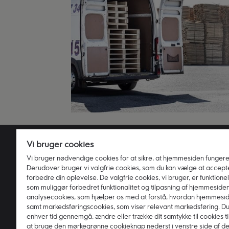
Vi bruger cookies
Produkter
Kon
Vi bruger nødvendige cookies for at sikre, at hjemmesiden fungerer
Derudover bruger vi valgfrie cookies, som du kan vælge at accepte
Leasing
FA
forbedre din oplevelse. De valgfrie cookies, vi bruger, er funktionel
som muliggør forbedret funktionalitet og tilpasning af hjemmesiden
Kund
analysecookies, som hjælper os med at forstå, hvordan hjemmesi
Kun
samt markedsføringscookies, som viser relevant markedsføring. Du 
enhver tid gennemgå, ændre eller trække dit samtykke til cookies t
Dok
at bruge den mørkegrønne cookieknap nederst i venstre side af d