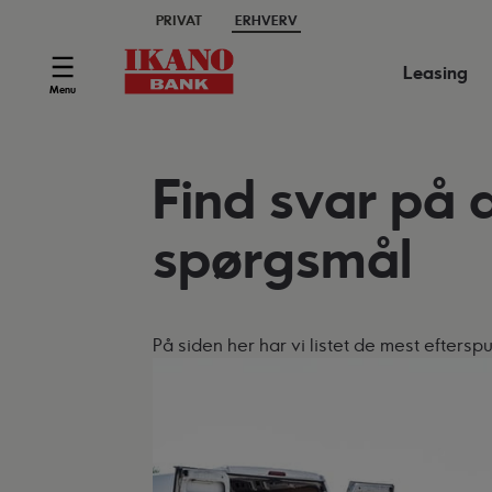
PRIVAT
ERHVERV
Leasing
Menu
Find svar på d
spørgsmål
På siden her har vi listet de mest efters