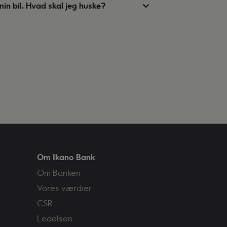
 min bil. Hvad skal jeg huske?
Om Ikano Bank
Om Banken
Vores værdier
CSR
Ledelsen