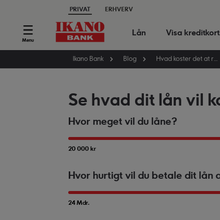
PRIVAT
ERHVERV
Lån
Visa kreditkort
Menu
Ikano Bank
Blog
Hvad koster det at rejse jorden rundt?
Se hvad dit lån vil k
Hvor meget vil du låne?
20 000 kr
Hvor hurtigt vil du betale dit lån 
24 Mdr.