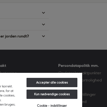
ser jorden rundt?
takt
Persondatapolitik mm.
betjening
Opdater kontaktpunkter
Q
Sikkerhed & fortrolighed
Accepter alle cookies
 korrekt.
eservice privat
Cookies
re, for at
deservice erhverv
Cookie - indstillinger
Kun nødvendige cookies
le cookies,
;
ge
Tilgængelighed
den bruges;
Cookie - indstillinger