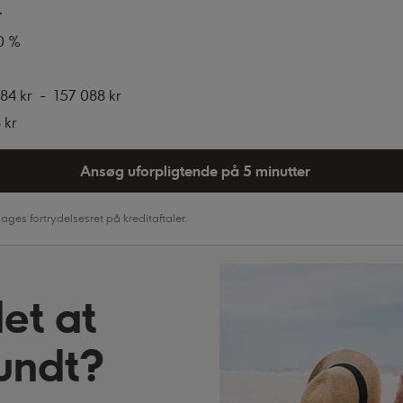
r
0 %
84 kr
-
157 088 kr
 kr
Ansøg uforpligtende på 5 minutter
ges fortrydelsesret på kreditaftaler.
et at
rundt?