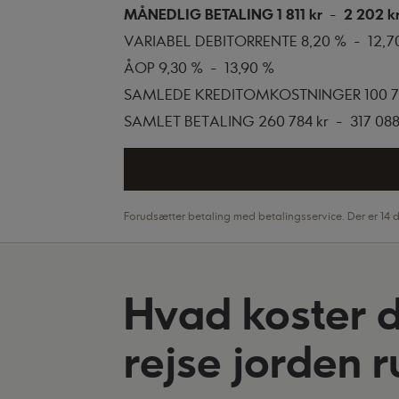
MÅNEDLIG BETALING
1 811 kr
-
2 202 k
VARIABEL DEBITORRENTE
8,20 %
-
12,7
ÅOP
9,30 %
-
13,90 %
SAMLEDE KREDITOMKOSTNINGER
100 7
SAMLET BETALING
260 784 kr
-
317 088
Forudsætter betaling med betalingsservice. Der er 14 da
Hvad koster d
rejse jorden 