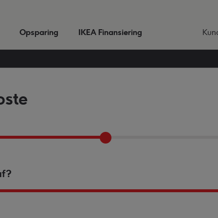
Opsparing
IKEA Finansiering
Kun
oste
af?