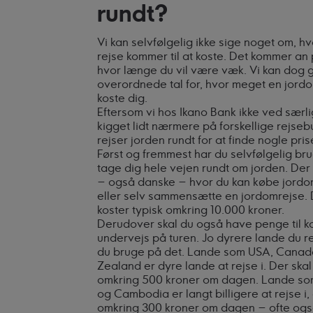
rundt?
Vi kan selvfølgelig ikke sige noget om, h
rejse kommer til at koste. Det kommer an 
hvor længe du vil være væk. Vi kan dog
overordnede tal for, hvor meget en jordom
koste dig.
Eftersom vi hos Ikano Bank ikke ved særli
kigget lidt nærmere på forskellige rejse
rejser jorden rundt for at finde nogle pri
Først og fremmest har du selvfølgelig brug 
tage dig hele vejen rundt om jorden. Der
– også danske – hvor du kan købe jordo
eller selv sammensætte en jordomrejse. De 
koster typisk omkring 10.000 kroner.
Derudover skal du også have penge til kos
undervejs på turen. Jo dyrere lande du re
du bruge på det. Lande som USA, Canad
Zealand er dyre lande at rejse i. Der sk
omkring 500 kroner om dagen. Lande som
og Cambodia er langt billigere at rejse i,
omkring 300 kroner om dagen – ofte ogs