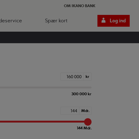
OM IKANO BANK
deservice
Spær kort
Log ind
kr
300 000 kr
Mdr.
144 Mdr.