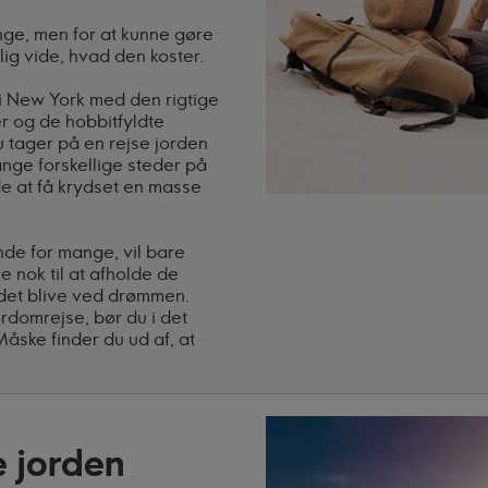
nge, men for at kunne gøre
lig vide, hvad den koster.
i New York med den rigtige
r og de hobbitfyldte
u tager på en rejse jorden
ange forskellige steder på
e at få krydset en masse
de for mange, vil bare
 nok til at afholde de
 det blive ved drømmen.
domrejse, bør du i det
Måske finder du ud af, at
e jorden