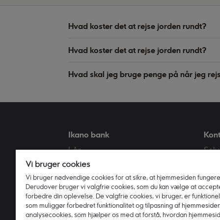
Hvad koster det at rejse jorden rundt?
Hvad koster det at rejse jorden rundt?
Hvad skal jeg bruge penge på når jeg rej
Ikano bank
Kon
Lån
Selv
Vi bruger cookies
Samlelån
FA
Vi bruger nødvendige cookies for at sikre, at hjemmesiden fungerer
Opsparing
Kund
Derudover bruger vi valgfrie cookies, som du kan vælge at accepte
Billån
Kun
forbedre din oplevelse. De valgfrie cookies, vi bruger, er funktionel
som muliggør forbedret funktionalitet og tilpasning af hjemmesiden
ØkonomiSikring
Kla
analysecookies, som hjælper os med at forstå, hvordan hjemmesi