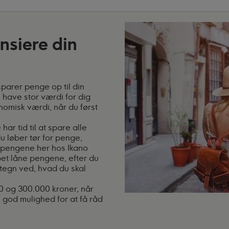
ansiere din
parer penge op til din
l have stor værdi for dig
nomisk værdi, når du først
ar tid til at spare alle
u løber tør for penge,
e pengene her hos Ikano
ppet låne pengene, efter du
lstegn ved, hvad du skal
0 og 300.000 kroner, når
 god mulighed for at få råd