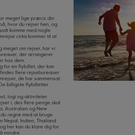
vor meget lige præcis din
på, hvor du rejser hen, og
 godt komme med nogle
rejse cirka kommer til at
g meget om rejser, har vi
bureauer, der arrangerer
ser hos dem.
for en flybillet, der kan
 findes flere rejsebureauer
mrejser, de har sammensat,
billigste flybilletter
t, logi og aktiviteter
jser i, des flere penge skal
a, Australien og New
al du regne med at bruge
 Nepal, Indien, Thailand
 og her kan du klare dig for
å mindre.