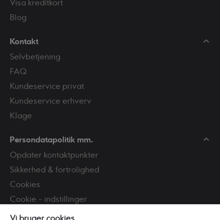
Visa kreditkort
Blog
Kontakt
Selvbetjening
FAQ
Kundeservice privat
Kundeservice erhverv
Klage
Persondatapolitik mm.
Opdater kontaktpunkter
Sikkerhed & fortrolighed
Cookies
Cookie - indstillinger
Tilgængelighed
Vi bruger cookies