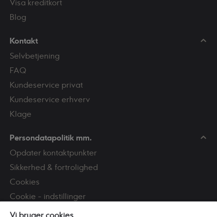
Visa kreditkort
Blog
Kontakt
Selvbetjening
FAQ
Kundeservice privat
Kundeservice erhverv
Klage
Persondatapolitik mm.
Opdater kontaktpunkter
Sikkerhed & fortrolighed
Cookies
Cookie - indstillinger
Tilgængelighed
Vi bruger cookies